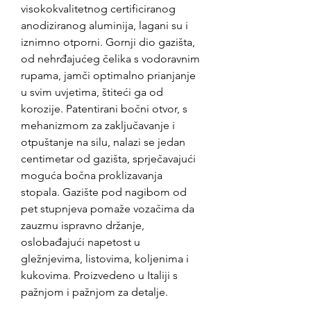
visokokvalitetnog certificiranog
anodiziranog aluminija, lagani su i
iznimno otporni. Gornji dio gazišta,
od nehrđajućeg čelika s vodoravnim
rupama, jamči optimalno prianjanje
u svim uvjetima, štiteći ga od
korozije. Patentirani bočni otvor, s
mehanizmom za zaključavanje i
otpuštanje na silu, nalazi se jedan
centimetar od gazišta, sprječavajući
moguća bočna proklizavanja
stopala. Gazište pod nagibom od
pet stupnjeva pomaže vozačima da
zauzmu ispravno držanje,
oslobađajući napetost u
gležnjevima, listovima, koljenima i
kukovima. Proizvedeno u Italiji s
pažnjom i pažnjom za detalje.