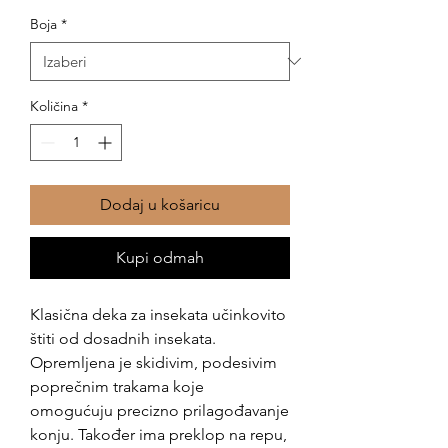
Boja
*
Količina
*
Dodaj u košaricu
Kupi odmah
Klasična deka za insekata učinkovito
štiti od dosadnih insekata.
Opremljena je skidivim, podesivim
poprečnim trakama koje
omogućuju precizno prilagođavanje
konju. Također ima preklop na repu,