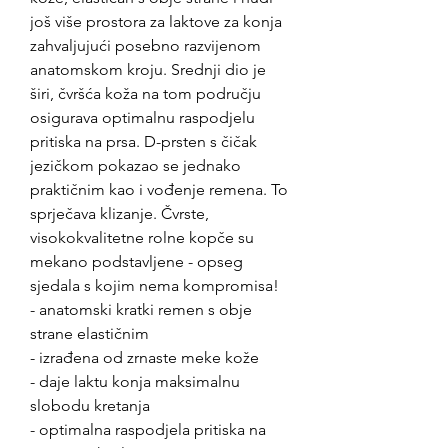
još više prostora za laktove za konja
zahvaljujući posebno razvijenom
anatomskom kroju. Srednji dio je
širi, čvršća koža na tom području
osigurava optimalnu raspodjelu
pritiska na prsa. D-prsten s čičak
jezičkom pokazao se jednako
praktičnim kao i vođenje remena. To
sprječava klizanje. Čvrste,
visokokvalitetne rolne kopče su
mekano podstavljene - opseg
sjedala s kojim nema kompromisa!
- anatomski kratki remen s obje
strane elastičnim
- izrađena od zrnaste meke kože
- daje laktu konja maksimalnu
slobodu kretanja
- optimalna raspodjela pritiska na