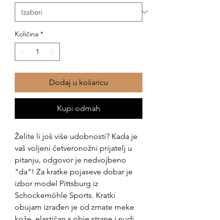
Količina
*
Dodaj u košaricu
Kupi odmah
Želite li još više udobnosti? Kada je
vaš voljeni četveronožni prijatelj u
pitanju, odgovor je nedvojbeno
"da"! Za kratke pojaseve dobar je
izbor model Pittsburg iz
Schockemöhle Sports. Kratki
obujam izrađen je od zrnate meke
kože, elastičan s obje strane i nudi