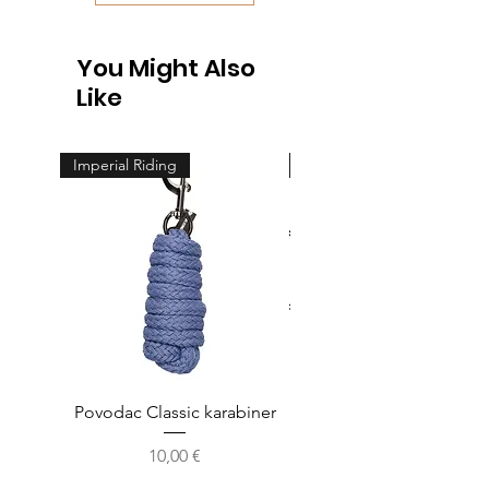
You Might Also
Like
Imperial Riding
Feeling
Povodac Classic karabiner
Žvala cheeck - jedno
Cijena
10,00 €