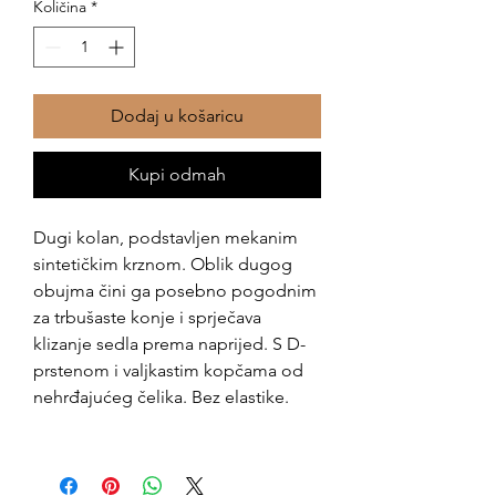
Količina
*
Dodaj u košaricu
Kupi odmah
Dugi kolan, podstavljen mekanim
sintetičkim krznom. Oblik dugog
obujma čini ga posebno pogodnim
za trbušaste konje i sprječava
klizanje sedla prema naprijed. S D-
prstenom i valjkastim kopčama od
nehrđajućeg čelika. Bez elastike.