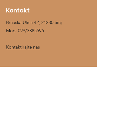
Kontakt
Brnaška Ulica 42, 21230 Sinj
Mob:
099/3385596
Kontaktirajte nas
Shop
Jahači
Konji
Prehrambeni dodaci
Štalska oprema
O nama
Kontakt