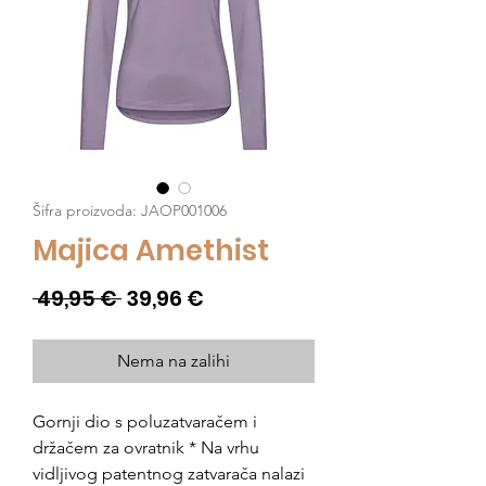
Šifra proizvoda: JAOP001006
Majica Amethist
Redovna
Cijena
 49,95 € 
39,96 €
cijena
s
popustom
Nema na zalihi
Gornji dio s poluzatvaračem i
držačem za ovratnik * Na vrhu
vidljivog patentnog zatvarača nalazi