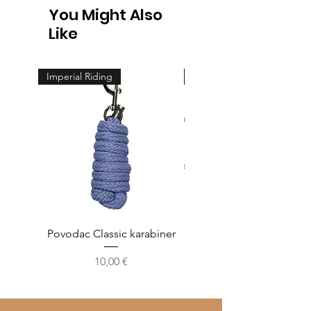
You Might Also
Like
Imperial Riding
Feeling
Povodac Classic karabiner
Žvala cheeck - jedno
Cijena
10,00 €