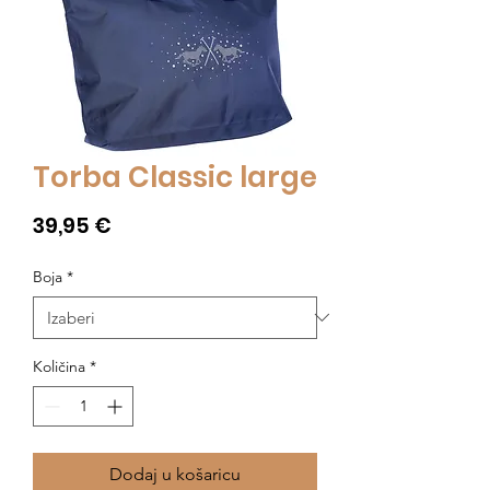
Torba Classic large
Cijena
39,95 €
Boja
*
Količina
*
Dodaj u košaricu