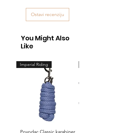
Ostavi recenziju
You Might Also
Like
Imperial Riding
Feeling
Povodac Classic karabiner
Žvala cheeck - jedno