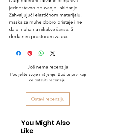
Dugi patentni zatvarač osigurava
jednostavno obuvanje i skidanje.
Zahvaljujući elastičnom materijalu,
maska ​​za muhe dobro pristaje i ne
daje muhama nikakve šanse. S
dodatnim prostorom za oči.
Još nema recenzija
Podijelite svoje mišljenje. Budite prvi koji
će ostaviti recenziju.
Ostavi recenziju
You Might Also
Like