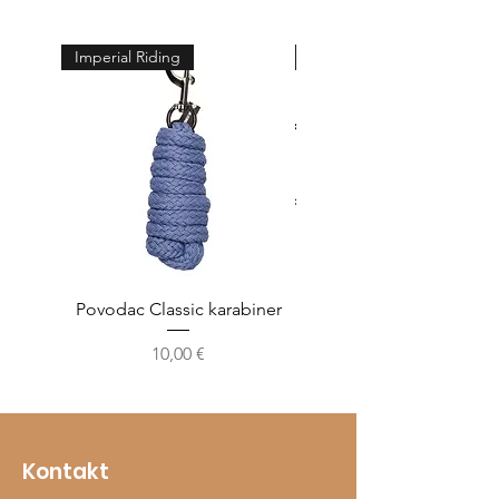
Imperial Riding
Feeling
Povodac Classic karabiner
Žvala cheeck - jedno
Cijena
10,00 €
Kontakt