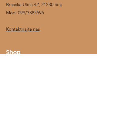
Brnaška Ulica 42, 21230 Sinj
Mob:
099/3385596
Kontaktirajte nas
Shop
Jahači
Konji
Prehrambeni dodaci
Štalska oprema
O nama
Kontakt
Informacije