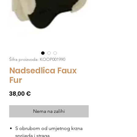
Šifra proizvoda: KOOP001990
Nadsedlica Faux
Fur
Cijena
38,00 €
Nema na zalihi
S obrubom od umjetnog krzna
sprijeda i straga