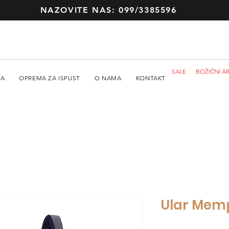
NAZOVITE NAS: 099/3385596
SALE
BOŽIĆNI AR
MA
OPREMA ZA ISPUST
O NAMA
KONTAKT
Ular Memp