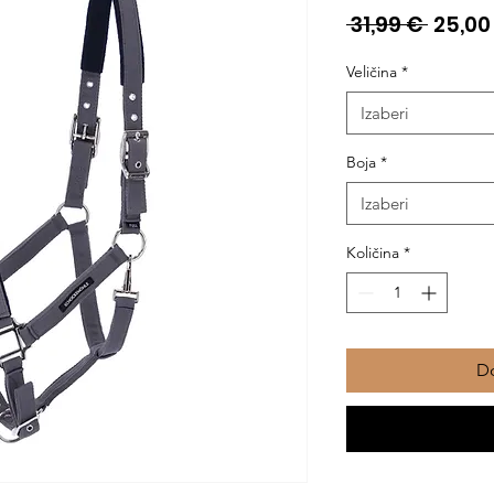
Redo
 31,99 € 
25,00
cijena
Veličina
*
Izaberi
Boja
*
Izaberi
Količina
*
Do