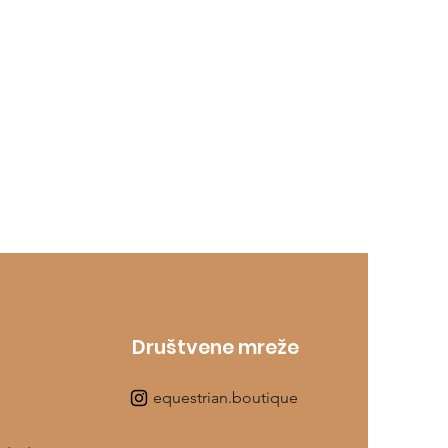
Društvene mreže
equestrian.boutique