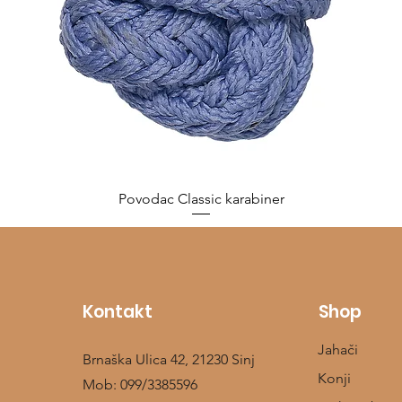
Povodac Classic karabiner
Cijena
10,00 €
Kontakt
Shop
Jahači
Brnaška Ulica 42, 21230 Sinj
Konji
Mob:
099/3385596