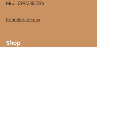
Mob:
099/3385596
Kontaktirajte nas
Shop
Jahači
Konji
Prehrambeni dodaci
Štalska oprema
O nama
Kontakt
Informacije