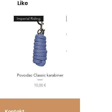
Like
Imperial Riding
Feeling
Povodac Classic karabiner
Žvala cheeck - jedno
Cijena
10,00 €
Kontakt