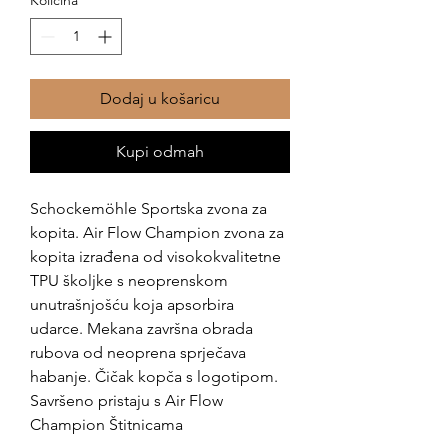
Dodaj u košaricu
Kupi odmah
Schockemöhle Sportska zvona za
kopita. Air Flow Champion zvona za
kopita izrađena od visokokvalitetne
TPU školjke s neoprenskom
unutrašnjošću koja apsorbira
udarce. Mekana završna obrada
rubova od neoprena sprječava
habanje. Čičak kopča s logotipom.
Savršeno pristaju s Air Flow
Champion Štitnicama