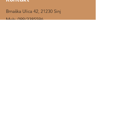
Brnaška Ulica 42, 21230 Sinj
Mob:
099/3385596
Kontaktirajte nas
Shop
Jahači
Konji
Prehrambeni dodaci
Štalska oprema
O nama
Kontakt