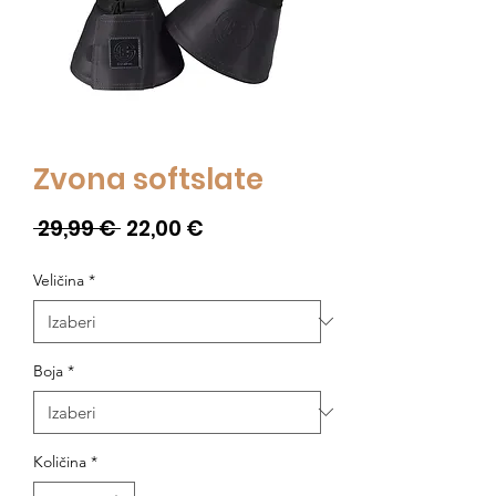
Zvona softslate
Redovna
Cijena
 29,99 € 
22,00 €
cijena
s
Veličina
*
popustom
Boja
*
Količina
*