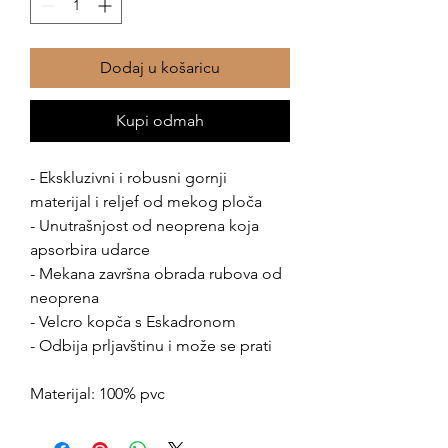
Dodaj u košaricu
Kupi odmah
- Ekskluzivni i robusni gornji
materijal i reljef od mekog ploča
- Unutrašnjost od neoprena koja
apsorbira udarce
- Mekana završna obrada rubova od
neoprena
- Velcro kopča s Eskadronom
- Odbija prljavštinu i može se prati
Materijal: 100% pvc